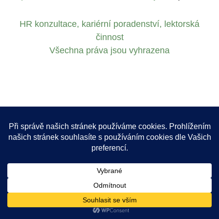
HR konzultace, kariérní poradenství, lektorská
činnost
Všechna práva jsou vyhrazena