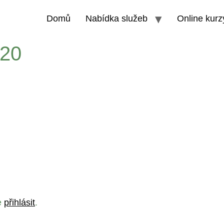
Domů
Nabídka služeb
Online kurz
920
e
přihlásit
.